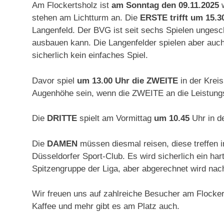
Am Flockertsholz ist
am Sonntag den 09.11.2025
w
stehen am Lichtturm an. Die
ERSTE trifft um 15.3
Langenfeld. Der BVG ist seit sechs Spielen ungesc
ausbauen kann. Die Langenfelder spielen aber auch 
sicherlich kein einfaches Spiel.
Davor spiel
um 13.00 Uhr die ZWEITE
in der Kreis
Augenhöhe sein, wenn die ZWEITE an die Leistungsg
Die
DRITTE
spielt am Vormittag
um 10.45
Uhr in d
Die
DAMEN
müssen diesmal reisen, diese treffen i
Düsseldorfer Sport-Club. Es wird sicherlich ein ha
Spitzengruppe der Liga, aber abgerechnet wird nac
Wir freuen uns auf zahlreiche Besucher am Flocke
Kaffee und mehr gibt es am Platz auch.