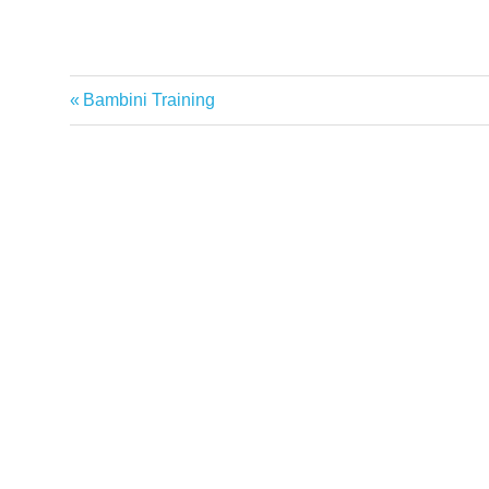
Vorheriger
Bambini Training
Beitragsnavigation
Beitrag: