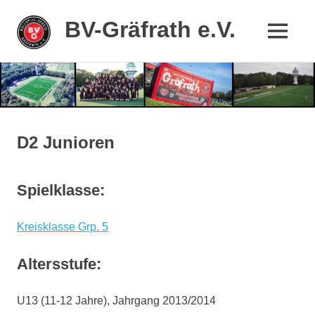
BV-Gräfrath e.V.
MENÜ
Mein
Zum
Stadtteil,
mein
Inhalt
Verein
springen
D2 Junioren
Spielklasse:
Kreisklasse Grp. 5
Altersstufe:
U13 (11-12 Jahre), Jahrgang 2013/2014