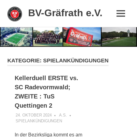
BV-Gräfrath e.V.
MENÜ
Mein
Zum
Stadtteil,
mein
Inhalt
Verein
springen
KATEGORIE:
SPIELANKÜNDIGUNGEN
Kellerduell ERSTE vs.
SC Radevormwald;
ZWEITE : TuS
Quettingen 2
24. OKTOBER 2024
A.S.
SPIELANKÜNDIGUNGEN
In der Bezirksliga kommt es am