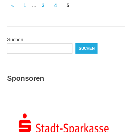
Seitennummerierung
VORHERIGE
«
1
…
3
4
5
BEITRÄGE
der
Beiträge
Suchen
SUCHEN
Sponsoren